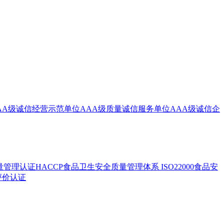
AA级诚信经营示范单位
AAA级质量诚信服务单位
AAA级诚信企
质量管理认证
HACCP食品卫生安全质量管理体系
ISO22000食品安
牌评价认证